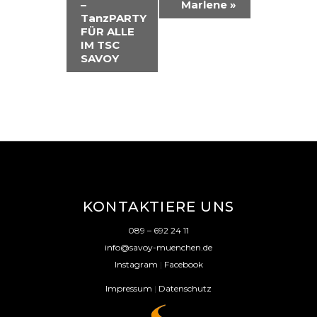
R
–
Marlene
»
TanzPARTY
A
FÜR ALLE
IM TSC
N
SAVOY
S
T
A
L
T
U
KONTAKTIERE UNS
N
089 – 692 24 11
G
info@savoy-muenchen.de
-
Instagram
|
Facebook
N
Impressum
|
Datenschutz
A