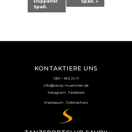
Doppelter
Spaß.
»
N
Spaß.
S
T
A
L
T
U
KONTAKTIERE UNS
N
089 – 692 24 11
G
info@savoy-muenchen.de
-
Instagram
|
Facebook
N
Impressum
|
Datenschutz
A
V
I