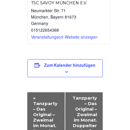
TSC SAVOY MÜNCHEN E.V.
Neumarkter Str. 71
München
,
Bayern
81673
Germany
015122654368
Veranstaltungsort-Website anzeigen
Zum Kalender hinzufügen
V
«
Tanzparty
Tanzparty
– Das
E
– Das
Original –
R
Original –
Zweimal
Zweimal
im Monat.
A
im Monat.
Doppelter