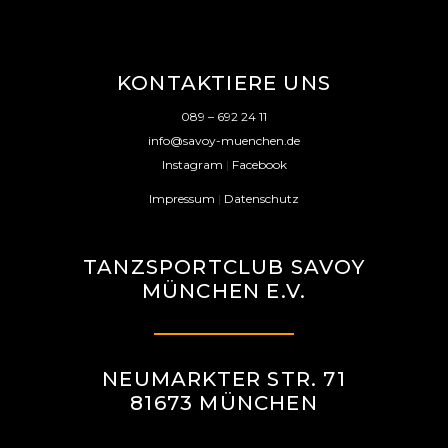
T
A
L
KONTAKTIERE UNS
T
089 – 692 24 11
U
info@savoy-muenchen.de
N
Instagram
|
Facebook
G
Impressum
|
Datenschutz
-
TANZSPORTCLUB SAVOY
N
MÜNCHEN E.V.
A
V
I
NEUMARKTER STR. 71
G
81673 MÜNCHEN
A