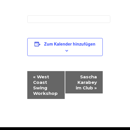
Zum Kalender hinzufügen
V
«
West
Sascha
Coast
Karabey
E
Swing
im Club
»
R
Workshop
A
N
S