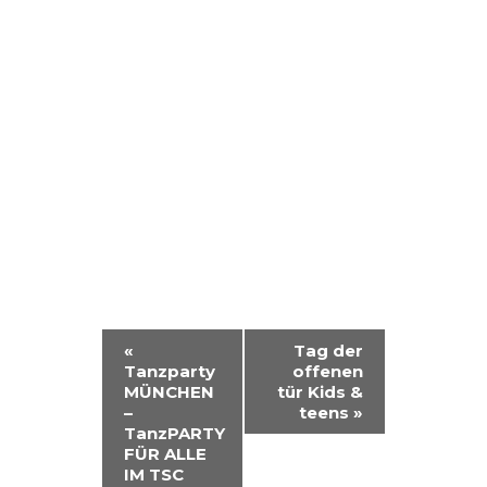
V
«
Tag der
Tanzparty
offenen
E
MÜNCHEN
tür Kids &
R
–
teens
»
TanzPARTY
A
FÜR ALLE
IM TSC