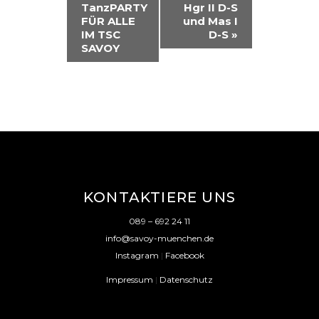
TanzPARTY
Hgr II D-S
A
FÜR ALLE
und Mas I
IM TSC
D-S
»
N
SAVOY
S
T
A
L
T
U
KONTAKTIERE UNS
N
089 – 692 24 11
G
info@savoy-muenchen.de
-
Instagram
|
Facebook
N
Impressum
|
Datenschutz
A