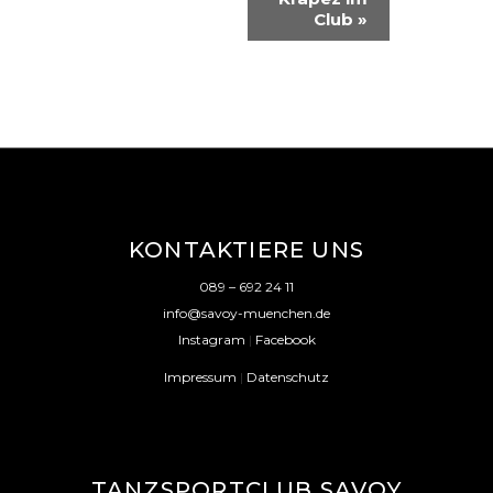
R
Club
»
A
N
S
T
A
L
KONTAKTIERE UNS
T
U
089 – 692 24 11
info@savoy-muenchen.de
N
Instagram
|
Facebook
G
Impressum
|
Datenschutz
-
N
A
TANZSPORTCLUB SAVOY