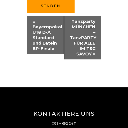
SENDEN
V
«
Tanzparty
Bayernpokal
MÜNCHEN
E
U18 D-A
–
R
Standard
TanzPARTY
und Latein
FÜR ALLE
A
BP-Finale
IM TSC
SAVOY
»
N
S
T
A
L
T
U
KONTAKTIERE UNS
N
089 – 692 24 11