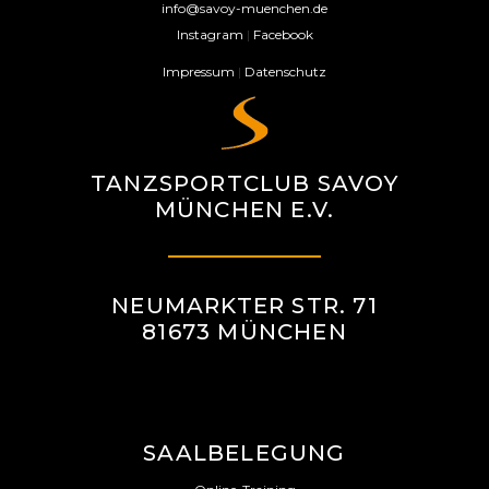
G
info@savoy-muenchen.de
Instagram
|
Facebook
-
Impressum
|
Datenschutz
N
A
V
TANZSPORTCLUB SAVOY
I
MÜNCHEN E.V.
G
A
T
NEUMARKTER STR. 71
81673 MÜNCHEN
I
O
N
SAALBELEGUNG