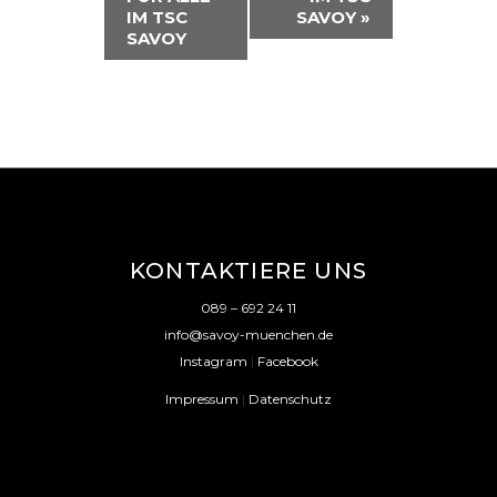
IM TSC
SAVOY
»
N
SAVOY
S
T
A
L
T
U
KONTAKTIERE UNS
N
089 – 692 24 11
G
info@savoy-muenchen.de
-
Instagram
|
Facebook
N
Impressum
|
Datenschutz
A
V