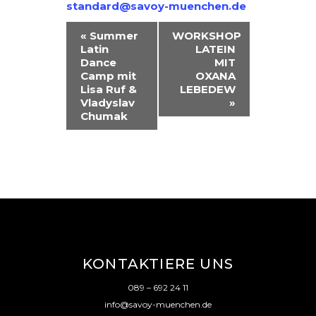
standard@savoy-muenchen.de
V
«
Summer
WORKSHOP
Latin
LATEIN
E
Dance
MIT
R
Camp mit
OXANA
Lisa Ruf &
LEBEDEW
A
Vladyslav
»
Chumak
N
S
T
A
L
T
U
KONTAKTIERE UNS
N
089 – 692 24 11
G
info@savoy-muenchen.de