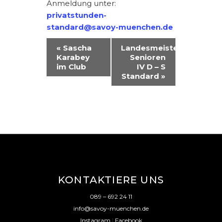
Anmeldung unter:
privatstunden-
standard@savoy-muenchen.de
V
«
Sascha
Landesmeisterschaft
Karabey
Senioren
E
im Club
IV D – S
R
Standard
»
A
N
S
T
A
L
KONTAKTIERE UNS
T
089 – 692 24 11
U
info@savoy-muenchen.de
Instagram
|
Facebook