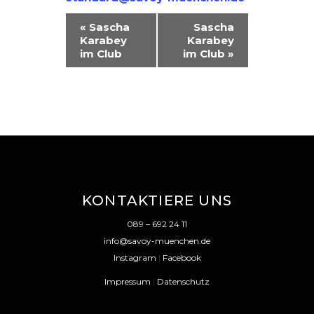
V
«
Sascha
Sascha
Karabey
Karabey
E
im Club
im Club
»
R
A
N
S
T
A
KONTAKTIERE UNS
L
089 – 692 24 11
T
info@savoy-muenchen.de
U
Instagram
|
Facebook
N
Impressum
|
Datenschutz
G