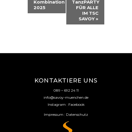
R
Kombination
TanzPARTY
2025
FÜR ALLE
A
IM TSC
SAVOY
»
N
S
T
A
L
T
U
KONTAKTIERE UNS
N
089 – 692 24 11
G
info@savoy-muenchen.de
Instagram
|
Facebook
-
Impressum
|
Datenschutz
N
A