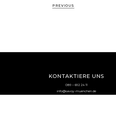
PREVIOUS
KONTAKTIERE UNS
089 – 692 24 11
info@savoy-muenchen.de
Instagram
|
Facebook
Impressum
|
Datenschutz