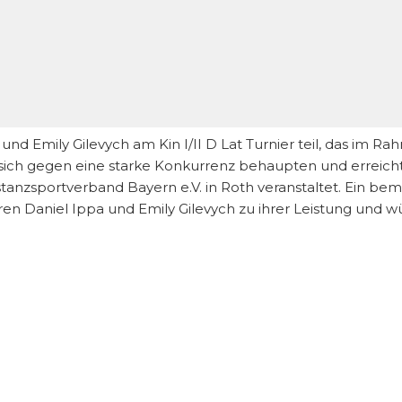
d Emily Gilevych am Kin I/II D Lat Turnier teil, das im R
ich gegen eine starke Konkurrenz behaupten und erreichte
anzsportverband Bayern e.V. in Roth veranstaltet. Ein beme
ren Daniel Ippa und Emily Gilevych zu ihrer Leistung und wü