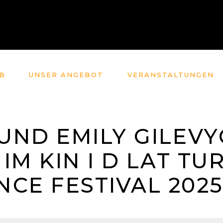
B
UNSER ANGEBOT
VERANSTALTUNGEN
 UND EMILY GILEV
 IM KIN I D LAT TU
CE FESTIVAL 202