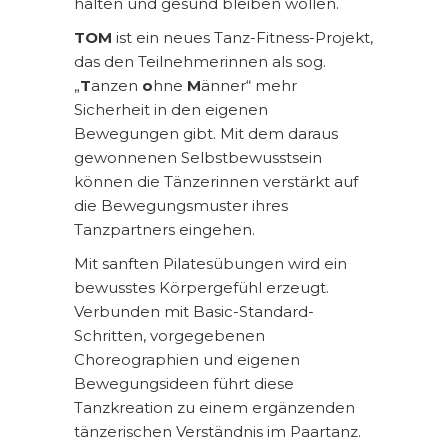
halten und gesund bleiben wollen.
TOM
ist ein neues Tanz-Fitness-Projekt,
das den Teilnehmerinnen als sog.
„
T
anzen
o
hne
M
änner“ mehr
Sicherheit in den eigenen
Bewegungen gibt. Mit dem daraus
gewonnenen Selbstbewusstsein
können die Tänzerinnen verstärkt auf
die Bewegungsmuster ihres
Tanzpartners eingehen.
Mit sanften Pilatesübungen wird ein
bewusstes Körpergefühl erzeugt.
Verbunden mit Basic-Standard-
Schritten, vorgegebenen
Choreographien und eigenen
Bewegungsideen führt diese
Tanzkreation zu einem ergänzenden
tänzerischen Verständnis im Paartanz.