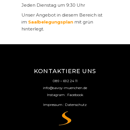
Jeden Dienstag um 9:30 Uhr
Unser Angebot in diesem Bereich ist
im
Saalbelegungsplan
mit grün
hinterlegt.
KONTAKTIERE UNS
089 – 692 24 11
info@savoy-muenchen.de
Instagram
|
Facebook
Impressum
|
Datenschutz