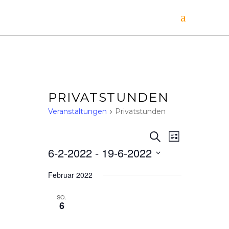
PRIVATSTUNDEN
Veranstaltungen
Privatstunden
V
V
Suche
Liste
6-2-2022
 - 
19-6-2022
E
E
Datum
R
Februar 2022
wählen.
R
A
SO.
N
6
A
S