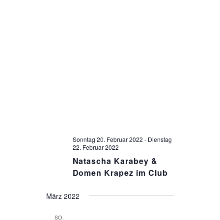
E
E
N
N
-
S
N
U
A
V
C
I
H
G
Sonntag 20. Februar 2022
-
Dienstag
A
E
22. Februar 2022
T
Natascha Karabey &
U
Domen Krapez im Club
I
O
N
März 2022
N
SO.