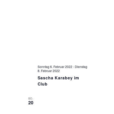
N
T
A
S
L
T
T
U
A
N
L
G
A
T
Sonntag 6. Februar 2022
-
Dienstag
N
8. Februar 2022
U
Sascha Karabey im
S
Club
I
N
C
SO.
G
20
H
T