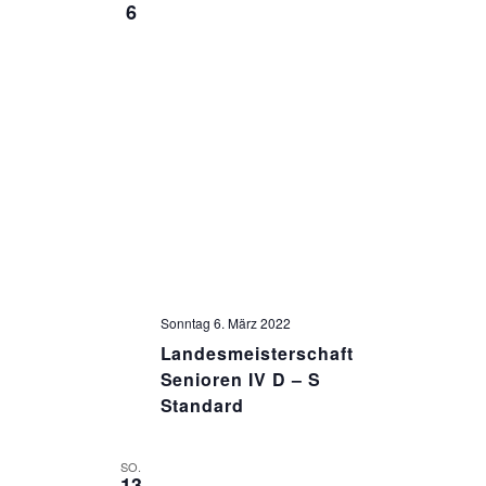
D
6
A
N
S
I
C
H
Sonntag 6. März 2022
Landesmeisterschaft
T
Senioren IV D – S
Standard
E
SO.
13