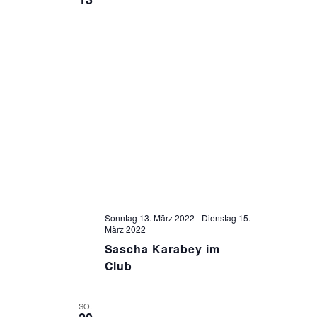
N
,
N
A
V
I
G
Sonntag 13. März 2022
-
Dienstag 15.
März 2022
A
Sascha Karabey im
Club
T
I
SO.